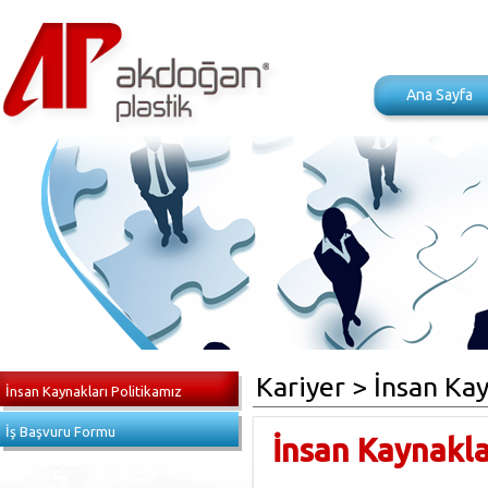
Ana Sayfa
Kariyer > İnsan Kay
İnsan Kaynakları Politikamız
İş Başvuru Formu
İnsan Kaynakla