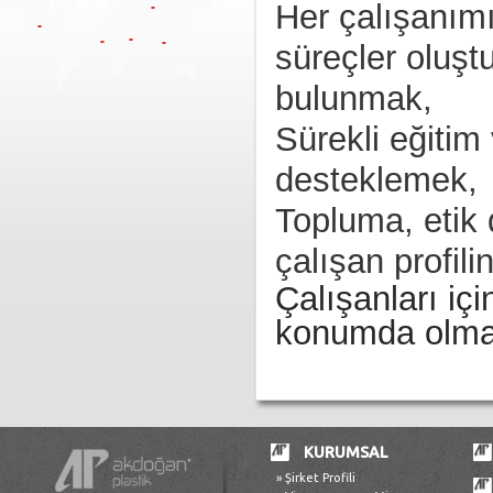
Her çalışanımı
süreçler oluşt
bulunmak,
Sürekli eğitim 
desteklemek,
Topluma, etik 
çalışan profil
Ç
alışanları iç
konumda olmak
KURUMSAL
» Şirket Profili