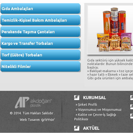
Gıda Ambalajları
Temizlik-Kişisel Bakım Ambalajları
Perakende Taşıma Çantaları
Kargo ve Transfer Torbaları
Torf (Gübre) Torbaları
Gıda sektörü için yüksek kali
noktalardır. Bunun bilincind
Nitelikli Filmler
başlıca;
» Bakliyat-makarna » toz içeçe
» hazır tatlı » Ekmek » taze 
Gibi gıda ürünleri için ambala
KURUMSAL
» Şirket Profili
» Vizyonumuz ve Misyonumuz
© 2014. Tüm Hakları Saklıdır .
» Kalite ve Çevre-İş Sağlığı
Politikası
Web Tasarım
AKTÜEL